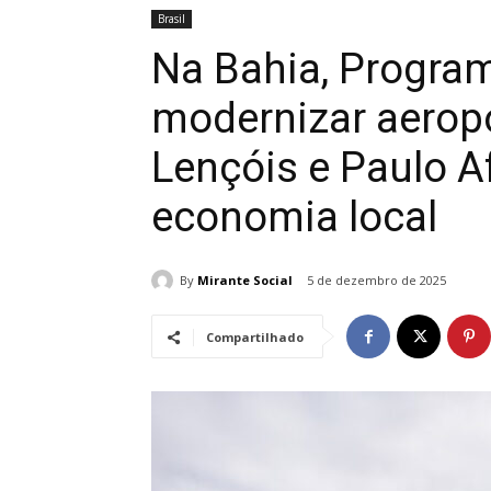
Brasil
Na Bahia, Progra
modernizar aerop
Lençóis e Paulo A
economia local
By
Mirante Social
5 de dezembro de 2025
Compartilhado